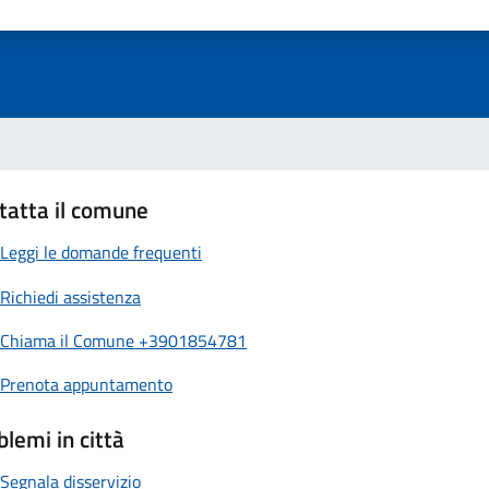
luta 1 stelle su 5
Valuta 2 stelle su 5
Valuta 3 stelle su 5
Valuta 4 stelle su 5
Valuta 5 stelle su 5
tatta il comune
Leggi le domande frequenti
Richiedi assistenza
Chiama il Comune +3901854781
Prenota appuntamento
blemi in città
Segnala disservizio