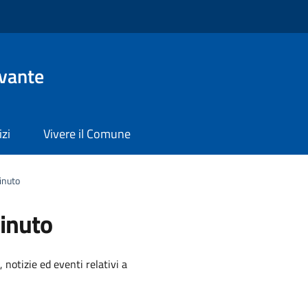
evante
izi
Vivere il Comune
inuto
inuto
'argomento
 notizie ed eventi relativi a