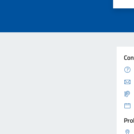
Va
Con
Pro