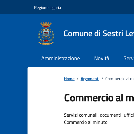
Vai ai contenuti
Vai al footer
Regione Liguria
Comune di Sestri L
Amministrazione
Novità
Serv
Home
/
Argomenti
/
Commercio al m
Commercio al m
Dettagli dell
Servizi comunali, documenti, uffici,
Commercio al minuto