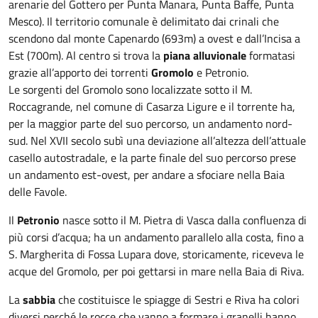
arenarie del Gottero per Punta Manara, Punta Baffe, Punta
Mesco). Il territorio comunale è delimitato dai crinali che
scendono dal monte Capenardo (693m) a ovest e dall’Incisa a
Est (700m). Al centro si trova la
piana alluvionale
formatasi
grazie all’apporto dei torrenti
Gromolo
e Petronio.
Le sorgenti del Gromolo sono localizzate sotto il M.
Roccagrande, nel comune di Casarza Ligure e il torrente ha,
per la maggior parte del suo percorso, un andamento nord-
sud. Nel XVII secolo subì una deviazione all’altezza dell’attuale
casello autostradale, e la parte finale del suo percorso prese
un andamento est-ovest, per andare a sfociare nella Baia
delle Favole.
Il
Petronio
nasce sotto il M. Pietra di Vasca dalla confluenza di
più corsi d’acqua; ha un andamento parallelo alla costa, fino a
S. Margherita di Fossa Lupara dove, storicamente, riceveva le
acque del Gromolo, per poi gettarsi in mare nella Baia di Riva.
La
sabbia
che costituisce le spiagge di Sestri e Riva ha colori
diversi perché le rocce che vanno a formare i granelli hanno