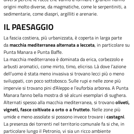
origini molto diverse, da magmatiche, come le serpentiniti, a
sedimentarie, come diaspri, argilliti e arenarie.
IL PAESAGGIO
La fascia costiera, più urbanizzata, è coperta in larga parte
da
macchia mediterranea alternata a lecceta
, in particolare su
Punta Manara e Punta Baffe.
La macchia mediterranea è dominata da erica, corbezzolo e
arbusti aromatici, come mirto, timo, elicriso. Là dove l’azione
dell’uomo è stata meno invasiva si trovano lecci più o meno
sviluppati, con poco sottobosco. Sulle rupi e nelle zone più
impervie si trovano pini d’Aleppo e l’euforbia arborea. A Punta
Manara fanno bella mostra di sé alcuni esemplari di sughera.
Alternati spesso alla macchia mediterranea, si trovano
oliveti,
vigneti, fasce coltivate a orto o a frutteto
. Nelle zone più
umide e meno assolate si possono invece trovare i
castagni
.
La presenza dei torrenti nel territorio comunale fa si che, in
particolare lungo il Petronio, vi sia un ricco ambiente