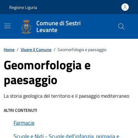
Vai ai contenuti
Vai al footer
Regione Liguria
Comune di Sestri
Levante
Home
/
Vivere il Comune
/
Geomorfologia e paesaggio
Geomorfologia e
paesaggio
La storia geologica del territorio e il paesaggio mediterraneo
ALTRI CONTENUTI
Farmacie
Scuole e Nidi - Scuole dell'infanzia, primaria e