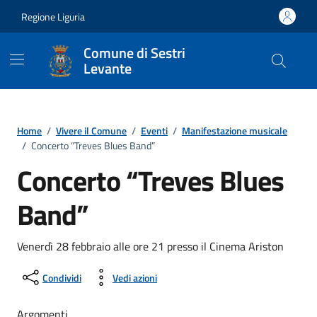
Vai ai contenuti
Vai al footer
Regione Liguria
Comune di Sestri
Levante
Home
/
Vivere il Comune
/
Eventi
/
Manifestazione musicale
/
Concerto “Treves Blues Band”
Concerto “Treves Blues
Band”
Venerdì 28 febbraio alle ore 21 presso il Cinema Ariston
Condividi
Vedi azioni
Argomenti