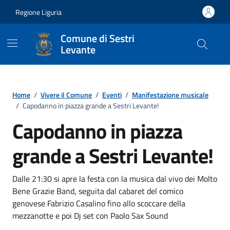
Vai ai contenuti
Vai al footer
Regione Liguria
Comune di Sestri
Levante
Home
/
Vivere il Comune
/
Eventi
/
Manifestazione musicale
/
Capodanno in piazza grande a Sestri Levante!
Capodanno in piazza
grande a Sestri Levante!
Dalle 21:30 si apre la festa con la musica dal vivo dei Molto
Bene Grazie Band, seguita dal cabaret del comico
genovese Fabrizio Casalino fino allo scoccare della
mezzanotte e poi Dj set con Paolo Sax Sound