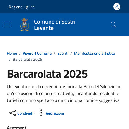
Vai ai contenuti
Vai al footer
Regione Liguria
Comune di Sestri
Levante
Home
/
Vivere il Comune
/
Eventi
/
Manifestazione artistica
/
Barcarolata 2025
Barcarolata 2025
Un evento che da decenni trasforma la Baia del Silenzio in
un'esplosione di colori e creatività, incantando residenti e
turisti con uno spettacolo unico in una cornice suggestiva
Condividi
Vedi azioni
Argomenti