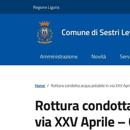
Vai ai contenuti
Vai al footer
Regione Liguria
Comune di Sestri L
Amministrazione
Novità
Serv
Home
/
Rottura condotta acqua potabile in via XXV Apr
Rottura condotta
via XXV Aprile –