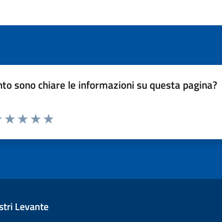
to sono chiare le informazioni su questa pagina?
luta 1 stelle su 5
Valuta 2 stelle su 5
Valuta 3 stelle su 5
Valuta 4 stelle su 5
Valuta 5 stelle su 5
tri Levante