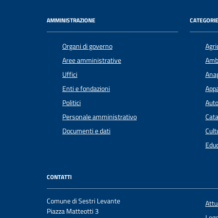
AMMINISTRAZIONE
CATEGORIE
Organi di governo
Agri
Aree amministrative
Amb
Uffici
Anag
Enti e fondazioni
Appa
Politici
Auto
Personale amministrativo
Cata
Documenti e dati
Cult
Educ
CONTATTI
Comune di Sestri Levante
Att
Piazza Matteotti 3
Legg