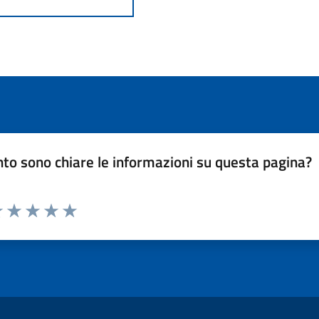
to sono chiare le informazioni su questa pagina?
luta 1 stelle su 5
Valuta 2 stelle su 5
Valuta 3 stelle su 5
Valuta 4 stelle su 5
Valuta 5 stelle su 5