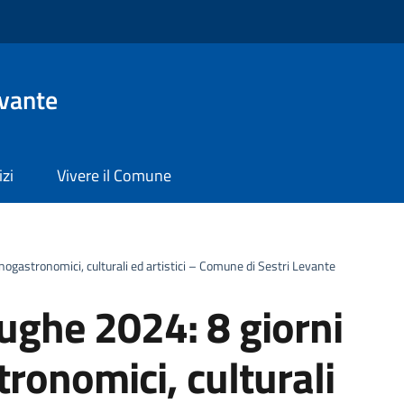
evante
izi
Vivere il Comune
enogastronomici, culturali ed artistici – Comune di Sestri Levante
iughe 2024: 8 giorni
tronomici, culturali