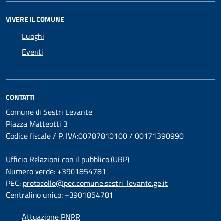
VIVERE IL COMUNE
Luoghi
Eventi
CONTATTI
Comune di Sestri Levante
Piazza Matteotti 3
Codice fiscale / P. IVA:00787810100 / 00171390990
Ufficio Relazioni con il pubblico (URP)
Numero verde: +3901854781
PEC:
protocollo@pec.comune.sestri-levante.ge.it
Centralino unico: +3901854781
Attuazione PNRR