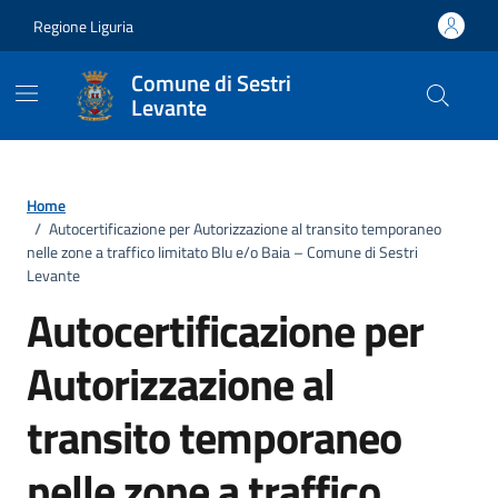
Vai ai contenuti
Vai al footer
Regione Liguria
Comune di Sestri
Levante
Home
/
Autocertificazione per Autorizzazione al transito temporaneo
nelle zone a traffico limitato Blu e/o Baia – Comune di Sestri
Levante
Autocertificazione per
Autorizzazione al
transito temporaneo
nelle zone a traffico