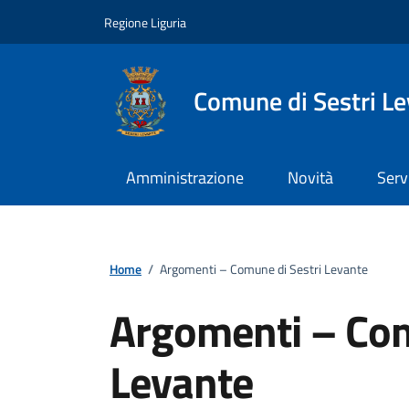
Vai ai contenuti
Vai al footer
Regione Liguria
Comune di Sestri L
Amministrazione
Novità
Serv
Home
/
Argomenti – Comune di Sestri Levante
Argomenti – Com
Levante