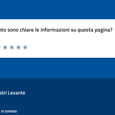
to sono chiare le informazioni su questa pagina?
luta 1 stelle su 5
Valuta 2 stelle su 5
Valuta 3 stelle su 5
Valuta 4 stelle su 5
Valuta 5 stelle su 5
tri Levante
 DI SERVIZIO