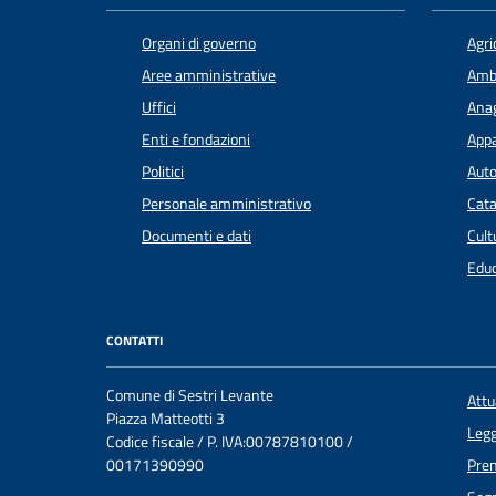
Organi di governo
Agri
Aree amministrative
Amb
Uffici
Anag
Enti e fondazioni
Appa
Politici
Auto
Personale amministrativo
Cata
Documenti e dati
Cult
Educ
CONTATTI
Comune di Sestri Levante
Att
Piazza Matteotti 3
Legg
Codice fiscale / P. IVA:00787810100 /
00171390990
Pre