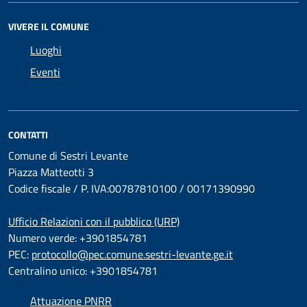
VIVERE IL COMUNE
Luoghi
Eventi
CONTATTI
Comune di Sestri Levante
Piazza Matteotti 3
Codice fiscale / P. IVA:00787810100 / 00171390990
Ufficio Relazioni con il pubblico (URP)
Numero verde: +3901854781
PEC:
protocollo@pec.comune.sestri-levante.ge.it
Centralino unico: +3901854781
Attuazione PNRR