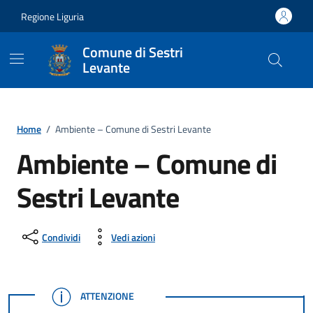
Vai ai contenuti
Vai al footer
Regione Liguria
Comune di Sestri
Levante
Home
/
Ambiente – Comune di Sestri Levante
Ambiente – Comune di
Sestri Levante
Condividi
Vedi azioni
ATTENZIONE
ATTENZIONE