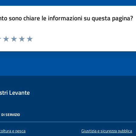
to sono chiare le informazioni su questa pagina?
luta 1 stelle su 5
Valuta 2 stelle su 5
Valuta 3 stelle su 5
Valuta 4 stelle su 5
Valuta 5 stelle su 5
tri Levante
 DI SERVIZIO
coltura e pesca
Giustizia e sicurezza pubblica