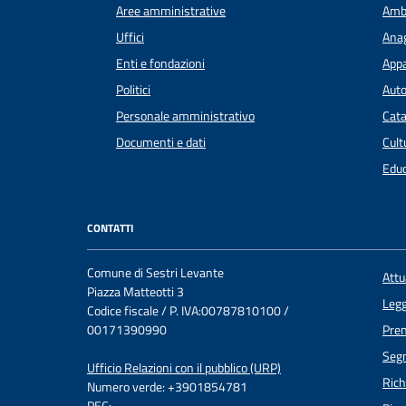
Aree amministrative
Amb
Uffici
Anag
Enti e fondazioni
Appa
Politici
Auto
Personale amministrativo
Cata
Documenti e dati
Cult
Educ
CONTATTI
Comune di Sestri Levante
Att
Piazza Matteotti 3
Legg
Codice fiscale / P. IVA:00787810100 /
00171390990
Pre
Segn
Ufficio Relazioni con il pubblico (URP)
Rich
Numero verde: +3901854781
PEC: