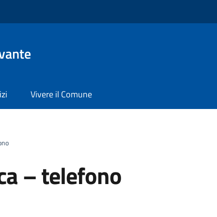
evante
izi
Vivere il Comune
fono
ica – telefono