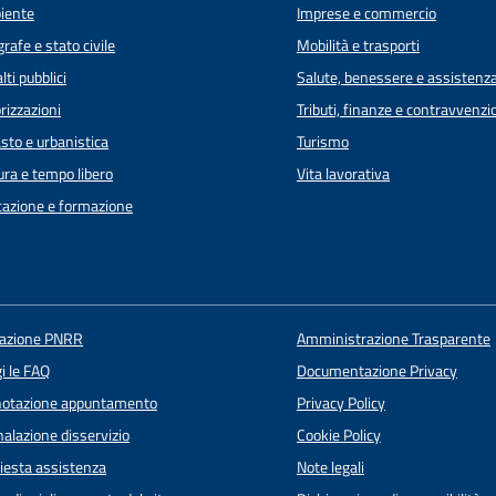
iente
Imprese e commercio
rafe e stato civile
Mobilità e trasporti
lti pubblici
Salute, benessere e assistenz
rizzazioni
Tributi, finanze e contravvenzi
sto e urbanistica
Turismo
ura e tempo libero
Vita lavorativa
azione e formazione
uazione PNRR
Amministrazione Trasparente
i le FAQ
Documentazione Privacy
notazione appuntamento
Privacy Policy
alazione disservizio
Cookie Policy
iesta assistenza
Note legali