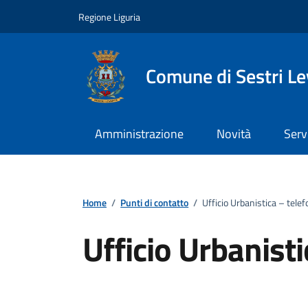
Vai ai contenuti
Vai al footer
Regione Liguria
Comune di Sestri L
Amministrazione
Novità
Serv
Home
/
Punti di contatto
/
Ufficio Urbanistica – tele
Ufficio Urbanist