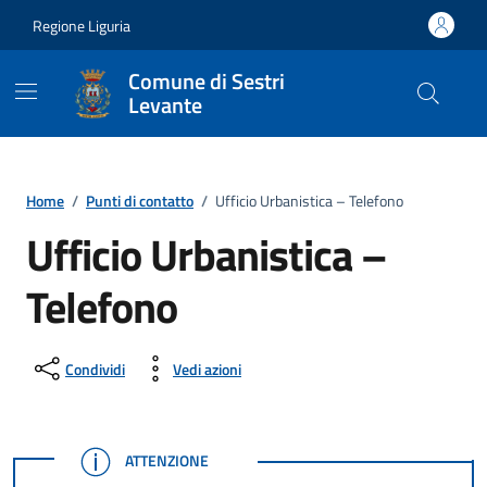
Vai ai contenuti
Vai al footer
Regione Liguria
Comune di Sestri
Levante
Home
/
Punti di contatto
/
Ufficio Urbanistica – Telefono
Ufficio Urbanistica –
Telefono
Condividi
Vedi azioni
ATTENZIONE
ATTENZIONE