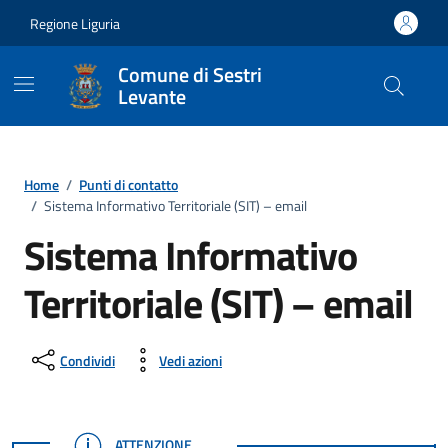
Vai ai contenuti
Vai al footer
Regione Liguria
Comune di Sestri
Levante
Home
/
Punti di contatto
/
Sistema Informativo Territoriale (SIT) – email
Sistema Informativo
Territoriale (SIT) – email
Condividi
Vedi azioni
ATTENZIONE
ATTENZIONE