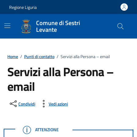
Vai ai contenuti
Vai al footer
Regione Liguria
Comune di Sestri
Levante
Home
/
Punti di contatto
/
Servizi alla Persona – email
Servizi alla Persona –
email
Condividi
Vedi azioni
ATTENZIONE
ATTENZIONE