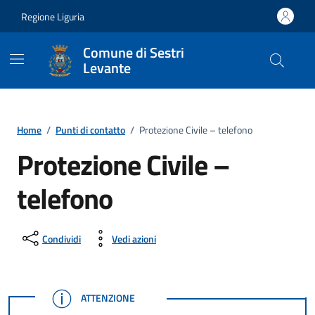
Vai ai contenuti
Vai al footer
Regione Liguria
Comune di Sestri
Levante
Home
/
Punti di contatto
/
Protezione Civile – telefono
Protezione Civile –
telefono
Condividi
Vedi azioni
ATTENZIONE
ATTENZIONE