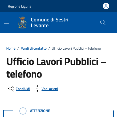
Vai ai contenuti
Vai al footer
Regione Liguria
Comune di Sestri
Levante
Home
/
Punti di contatto
/
Ufficio Lavori Pubblici – telefono
Ufficio Lavori Pubblici –
telefono
Condividi
Vedi azioni
ATTENZIONE
ATTENZIONE