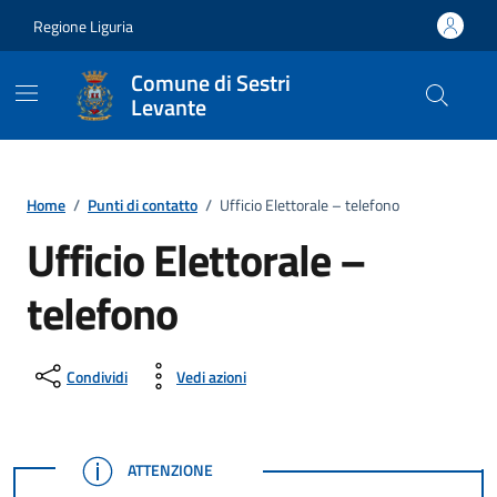
Vai ai contenuti
Vai al footer
Regione Liguria
Comune di Sestri
Levante
Home
/
Punti di contatto
/
Ufficio Elettorale – telefono
Ufficio Elettorale –
telefono
Condividi
Vedi azioni
ATTENZIONE
ATTENZIONE