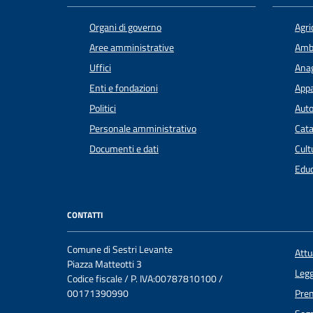
Organi di governo
Agri
Aree amministrative
Amb
Uffici
Anag
Enti e fondazioni
Appa
Politici
Auto
Personale amministrativo
Cata
Documenti e dati
Cult
Educ
CONTATTI
Comune di Sestri Levante
Att
Piazza Matteotti 3
Legg
Codice fiscale / P. IVA:00787810100 /
00171390990
Pre