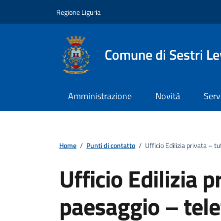
Vai ai contenuti
Vai al footer
Regione Liguria
Comune di Sestri L
Amministrazione
Novità
Serv
Home
/
Punti di contatto
/
Ufficio Edilizia privata – 
Ufficio Edilizia p
paesaggio – tel