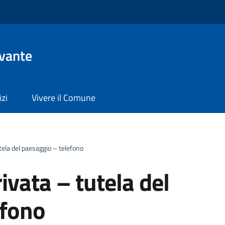
evante
izi
Vivere il Comune
tutela del paesaggio – telefono
rivata – tutela del
efono