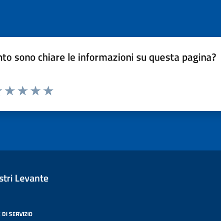
to sono chiare le informazioni su questa pagina?
luta 1 stelle su 5
Valuta 2 stelle su 5
Valuta 3 stelle su 5
Valuta 4 stelle su 5
Valuta 5 stelle su 5
tri Levante
 DI SERVIZIO