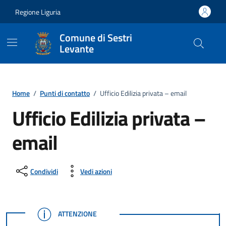
Vai ai contenuti
Vai al footer
Regione Liguria
Comune di Sestri
Levante
Home
/
Punti di contatto
/
Ufficio Edilizia privata – email
Ufficio Edilizia privata –
email
Condividi
Vedi azioni
ATTENZIONE
ATTENZIONE