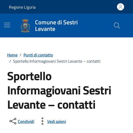
Vai ai contenuti
Vai al footer
Regione Liguria
Comune di Sestri
Levante
Home
/
Punti di contatto
/
Sportello Informagiovani Sestri Levante – contatti
Sportello
Informagiovani Sestri
Levante – contatti
Condividi
Vedi azioni