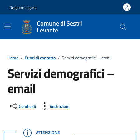
Vai ai contenuti
Vai al footer
Regione Liguria
Comune di Sestri
Levante
Home
/
Punti di contatto
/
Servizi demografici – email
Servizi demografici –
email
Condividi
Vedi azioni
ATTENZIONE
ATTENZIONE