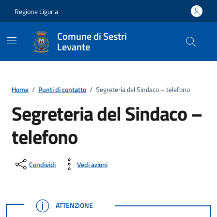
Vai ai contenuti
Vai al footer
Regione Liguria
Comune di Sestri
Levante
Home
/
Punti di contatto
/
Segreteria del Sindaco – telefono
Segreteria del Sindaco –
telefono
Condividi
Vedi azioni
ATTENZIONE
ATTENZIONE