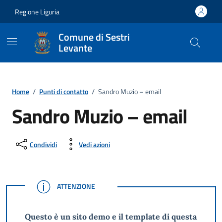
Vai ai contenuti
Vai al footer
Regione Liguria
Comune di Sestri
Levante
Home
/
Punti di contatto
/
Sandro Muzio – email
Sandro Muzio – email
Condividi
Vedi azioni
ATTENZIONE
ATTENZIONE
Questo è un sito demo e il template di questa