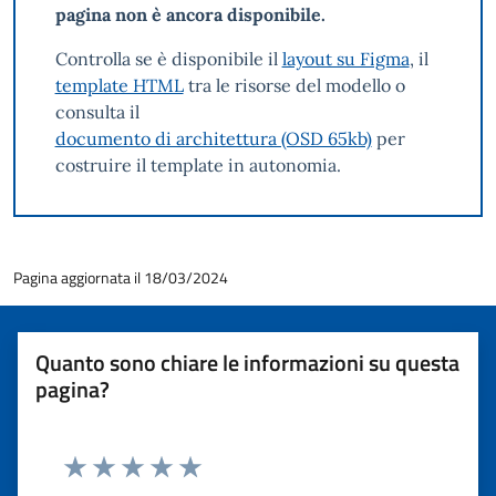
pagina non è ancora disponibile.
Controlla se è disponibile il
layout su Figma
, il
template HTML
tra le risorse del modello o
consulta il
documento di architettura (OSD 65kb)
per
costruire il template in autonomia.
Pagina aggiornata il 18/03/2024
Quanto sono chiare le informazioni su questa
pagina?
Valuta 1 stelle su 5
Valuta 2 stelle su 5
Valuta 3 stelle su 5
Valuta 4 stelle su 5
Valuta 5 stelle su 5