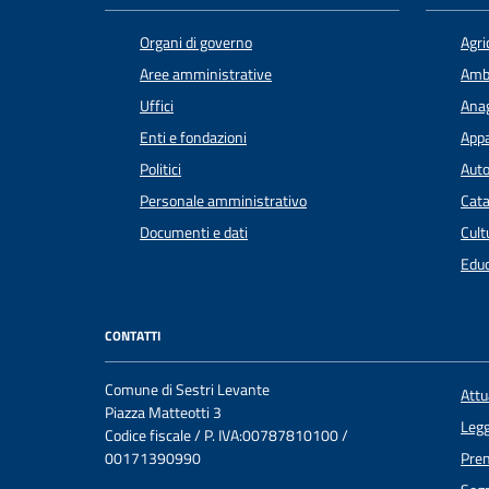
Organi di governo
Agri
Aree amministrative
Amb
Uffici
Anag
Enti e fondazioni
Appa
Politici
Auto
Personale amministrativo
Cata
Documenti e dati
Cult
Educ
CONTATTI
Comune di Sestri Levante
Att
Piazza Matteotti 3
Legg
Codice fiscale / P. IVA:00787810100 /
00171390990
Pre