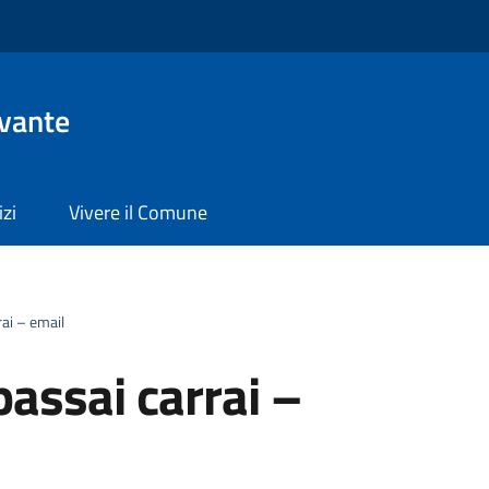
evante
izi
Vivere il Comune
rai – email
passai carrai –