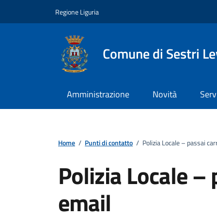
Vai ai contenuti
Vai al footer
Regione Liguria
Comune di Sestri L
Amministrazione
Novità
Serv
Home
/
Punti di contatto
/
Polizia Locale – passai car
Polizia Locale – 
email