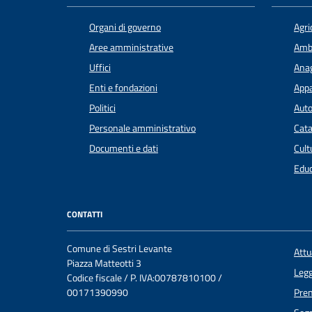
Organi di governo
Agri
Aree amministrative
Amb
Uffici
Anag
Enti e fondazioni
Appa
Politici
Auto
Personale amministrativo
Cata
Documenti e dati
Cult
Educ
CONTATTI
Comune di Sestri Levante
Att
Piazza Matteotti 3
Legg
Codice fiscale / P. IVA:00787810100 /
00171390990
Pre