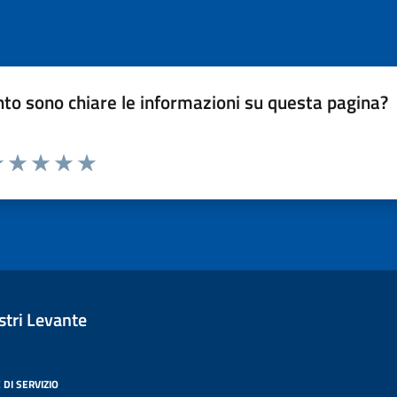
to sono chiare le informazioni su questa pagina?
luta 1 stelle su 5
Valuta 2 stelle su 5
Valuta 3 stelle su 5
Valuta 4 stelle su 5
Valuta 5 stelle su 5
tri Levante
 DI SERVIZIO