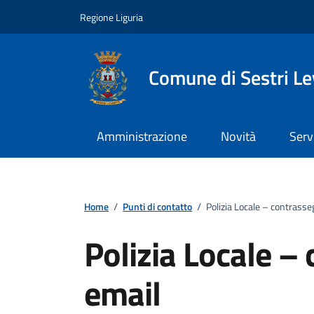
Vai ai contenuti
Vai al footer
Regione Liguria
Comune di Sestri L
Amministrazione
Novità
Serv
Home
/
Punti di contatto
/
Polizia Locale – contrasse
Polizia Locale –
email