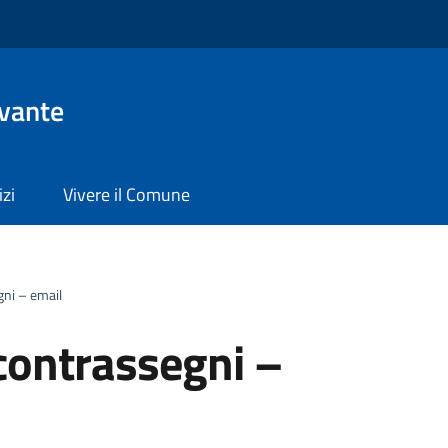
evante
izi
Vivere il Comune
gni – email
 contrassegni –