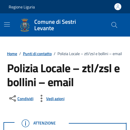
Vai ai contenuti
Vai al footer
Regione Liguria
Comune di Sestri
Levante
Home
/
Punti di contatto
/
Polizia Locale – ztl/zsl e bollini – email
Polizia Locale – ztl/zsl e
bollini – email
Condividi
Vedi azioni
ATTENZIONE
ATTENZIONE