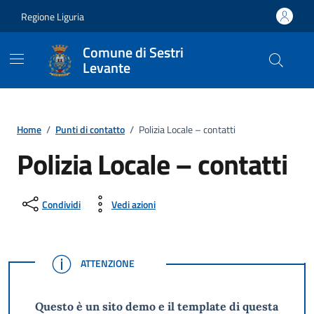
Vai ai contenuti
Vai al footer
Regione Liguria
Comune di Sestri
Levante
Home
/
Punti di contatto
/
Polizia Locale – contatti
Polizia Locale – contatti
Condividi
Vedi azioni
ATTENZIONE
ATTENZIONE
Questo è un sito demo e il template di questa