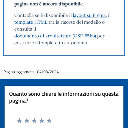
pagina non è ancora disponibile.
Controlla se è disponibile il
layout su Figma
, il
template HTML
tra le risorse del modello o
consulta il
documento di architettura (OSD 65kb)
per
costruire il template in autonomia.
Pagina aggiornata il 04/03/2024
Quanto sono chiare le informazioni su questa
pagina?
Valuta 1 stelle su 5
Valuta 2 stelle su 5
Valuta 3 stelle su 5
Valuta 4 stelle su 5
Valuta 5 stelle su 5