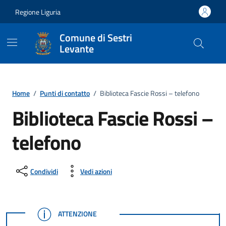
Vai ai contenuti
Vai al footer
Regione Liguria
Comune di Sestri
Levante
Home
/
Punti di contatto
/
Biblioteca Fascie Rossi – telefono
Biblioteca Fascie Rossi –
telefono
Condividi
Vedi azioni
ATTENZIONE
ATTENZIONE