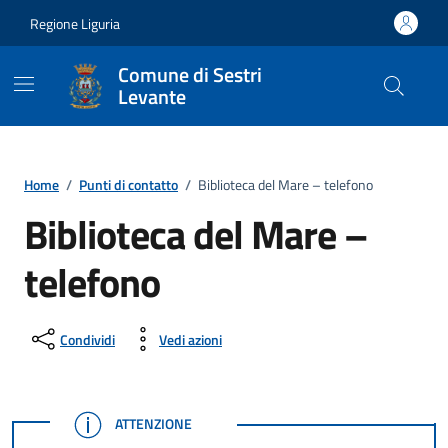
Vai ai contenuti
Vai al footer
Regione Liguria
Comune di Sestri
Levante
Home
/
Punti di contatto
/
Biblioteca del Mare – telefono
Biblioteca del Mare –
telefono
Condividi
Vedi azioni
ATTENZIONE
ATTENZIONE