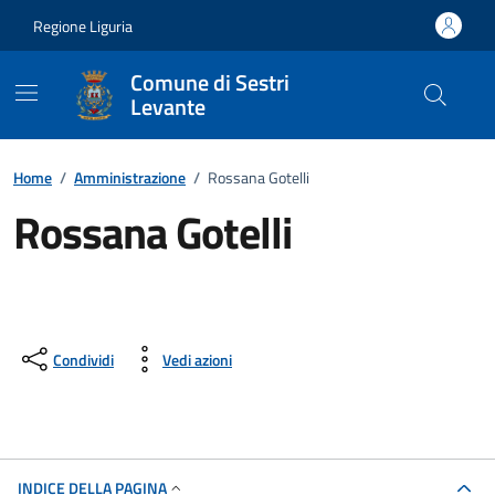
Vai ai contenuti
Vai al footer
Regione Liguria
Comune di Sestri
Levante
Home
/
Amministrazione
/
Rossana Gotelli
Rossana Gotelli
Condividi
Vedi azioni
INDICE DELLA PAGINA