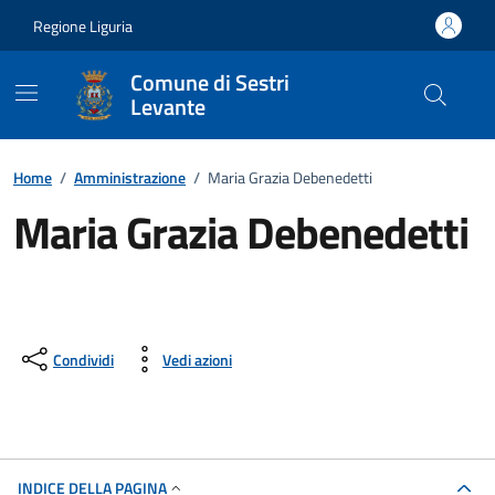
Vai ai contenuti
Vai al footer
Regione Liguria
Comune di Sestri
Levante
Home
/
Amministrazione
/
Maria Grazia Debenedetti
Maria Grazia Debenedetti
Condividi
Vedi azioni
INDICE DELLA PAGINA