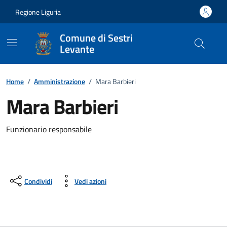
Vai ai contenuti
Vai al footer
Regione Liguria
Comune di Sestri
Levante
Home
/
Amministrazione
/
Mara Barbieri
Mara Barbieri
Funzionario responsabile
Condividi
Vedi azioni