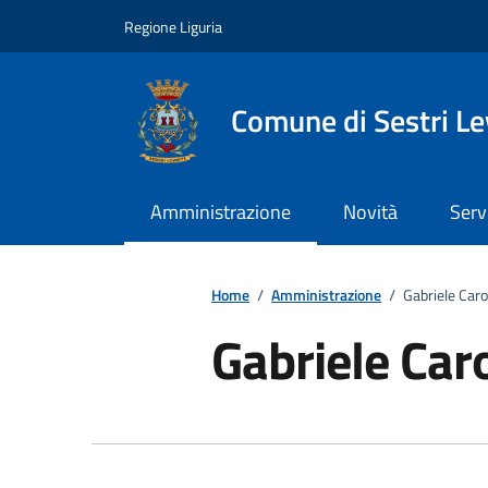
Vai ai contenuti
Vai al footer
Regione Liguria
Comune di Sestri L
Amministrazione
Novità
Serv
Home
/
Amministrazione
/
Gabriele Car
Gabriele Car