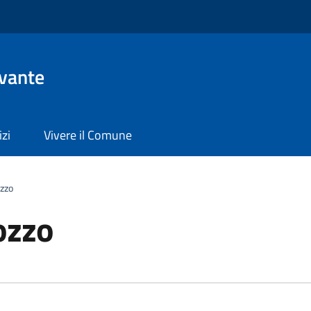
evante
izi
Vivere il Comune
ozzo
ozzo