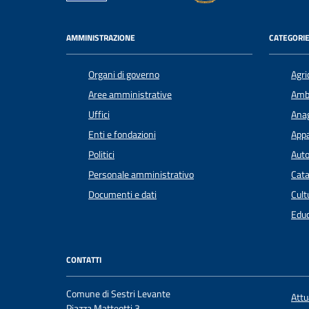
AMMINISTRAZIONE
CATEGORIE
Organi di governo
Agri
Aree amministrative
Amb
Uffici
Anag
Enti e fondazioni
Appa
Politici
Auto
Personale amministrativo
Cata
Documenti e dati
Cult
Educ
CONTATTI
Comune di Sestri Levante
Att
Piazza Matteotti 3