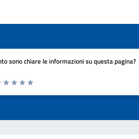
to sono chiare le informazioni su questa pagina?
luta 1 stelle su 5
Valuta 2 stelle su 5
Valuta 3 stelle su 5
Valuta 4 stelle su 5
Valuta 5 stelle su 5