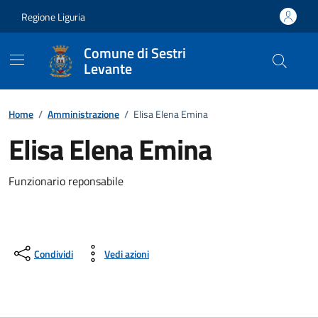
Vai ai contenuti
Vai al footer
Regione Liguria
Comune di Sestri
Levante
Home
/
Amministrazione
/
Elisa Elena Emina
Elisa Elena Emina
Funzionario reponsabile
Condividi
Vedi azioni