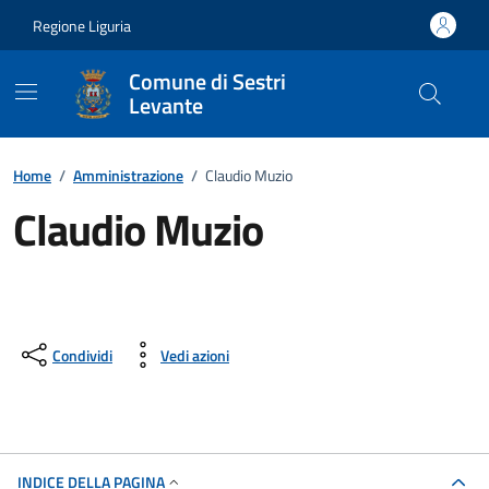
Vai ai contenuti
Vai al footer
Regione Liguria
Comune di Sestri
Levante
Home
/
Amministrazione
/
Claudio Muzio
Claudio Muzio
Condividi
Vedi azioni
INDICE DELLA PAGINA