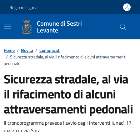
Vai ai contenuti
Vai al footer
Regione Liguria
Comune di Sestri
Levante
Home
/
Novità
/
Comunicati
/
Sicurezza stradale, al via il rifacimento di alcuni attraversamenti
pedonali
Sicurezza stradale, al via
il rifacimento di alcuni
attraversamenti pedonali
Dettagli della notizia
Il cronoprogramma prevede l’avvio degli interventi lunedì 17
marzo in via Sara