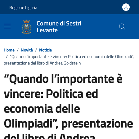
Vai ai contenuti
Vai al footer
Regione Liguria
Comune di Sestri
Levante
Home
/
Novità
/
Notizie
/
“Quando l’importante è vincere: Politica ed economia delle Olimpiadi”,
presentazione del libro di Andrea Goldstein
“Quando l’importante è
vincere: Politica ed
economia delle
Olimpiadi”, presentazione
del libro di Andrea