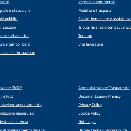
iente
Imprese e commercio
rafe e stato civile
Mobilità e trasporti
lti pubblici
Salute, benessere e assistenz
rizzazioni
Tributi, finanze e contravvenzi
sto e urbanistica
Turismo
ura e tempo libero
Vita lavorativa
azione e formazione
uazione PNRR
Amministrazione Trasparente
i le FAQ
Documentazione Privacy
notazione appuntamento
Privacy Policy
alazione disservizio
Cookie Policy
iesta assistenza
Note legali
o di miglioramento del sito
Dichiarazione di accessibilità