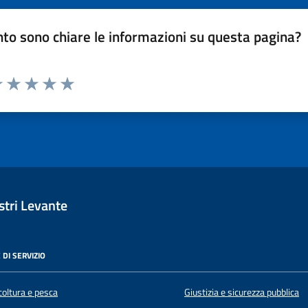
to sono chiare le informazioni su questa pagina?
luta 1 stelle su 5
Valuta 2 stelle su 5
Valuta 3 stelle su 5
Valuta 4 stelle su 5
Valuta 5 stelle su 5
tri Levante
 DI SERVIZIO
coltura e pesca
Giustizia e sicurezza pubblica