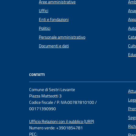
Aree amministrative
Amb
Uffici
Anag
Enti e fondazioni
Appa
Politici
Auto
Personale amministrativo
Cata
Documenti e dati
Cult
Educ
CONTATTI
Comune di Sestri Levante
Att
Piazza Matteotti 3
Legg
Codice fiscale / P. IVA:00787810100 /
00171390990
Pre
Segn
Ufficio Relazioni con il pubblico (URP)
Rich
Numero verde: +3901854781
PEC:
Pian