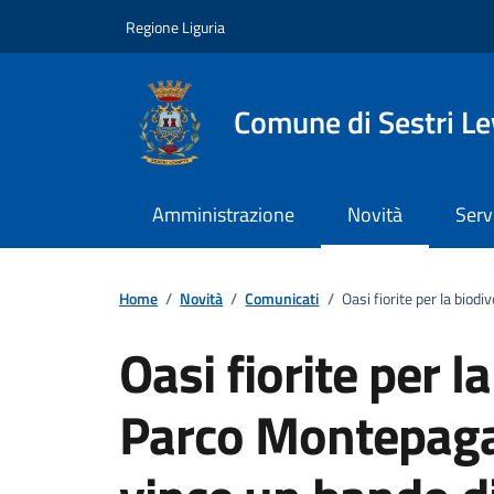
Vai ai contenuti
Vai al footer
Regione Liguria
Comune di Sestri L
Amministrazione
Novità
Serv
Home
/
Novità
/
Comunicati
/
Oasi fiorite per la bio
Oasi fiorite per l
Parco Montepaga