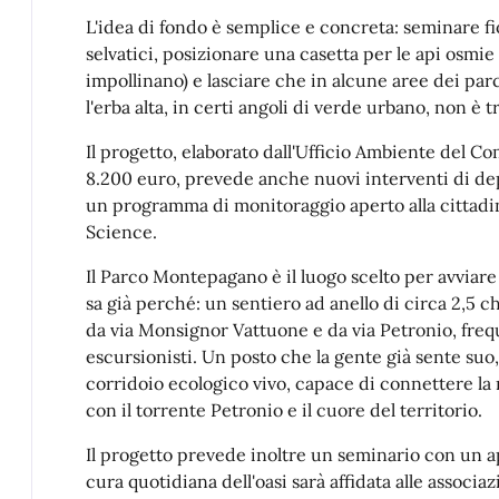
L'idea di fondo è semplice e concreta: seminare fior
selvatici, posizionare una casetta per le api osmie
impollinano) e lasciare che in alcune aree dei parc
l'erba alta, in certi angoli di verde urbano, non è 
Il progetto, elaborato dall'Ufficio Ambiente del C
8.200 euro, prevede anche nuovi interventi di d
un programma di monitoraggio aperto alla cittadina
Science.
Il Parco Montepagano è il luogo scelto per avviar
sa già perché: un sentiero ad anello di circa 2,5 ch
da via Monsignor Vattuone e da via Petronio, frequ
escursionisti. Un posto che la gente già sente suo
corridoio ecologico vivo, capace di connettere l
con il torrente Petronio e il cuore del territorio.
Il progetto prevede inoltre un seminario con un api
cura quotidiana dell'oasi sarà affidata alle associa