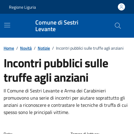
Vai ai contenuti
Vai al footer
Regione Liguria
Comune di Sestri
Levante
Home
/
Novità
/
Notizie
/
Incontri pubblici sulle truffe agli anziani
Incontri pubblici sulle
truffe agli anziani
Dettagli della notizia
Il Comune di Sestri Levante e Arma dei Carabinieri
promuovono una serie di incontri per aiutare soprattutto gli
anziani a riconoscere e contrastare le tecniche di truffa di cui
spesso sono le principali vittime.
Data:
Tempo di lettura: