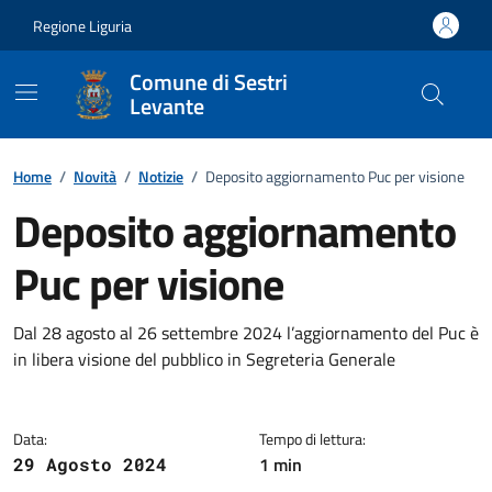
Vai ai contenuti
Vai al footer
Regione Liguria
Comune di Sestri
Levante
Home
/
Novità
/
Notizie
/
Deposito aggiornamento Puc per visione
Deposito aggiornamento
Puc per visione
Dettagli della notizia
Dal 28 agosto al 26 settembre 2024 l’aggiornamento del Puc è
in libera visione del pubblico in Segreteria Generale
Data:
Tempo di lettura:
1 min
29 Agosto 2024