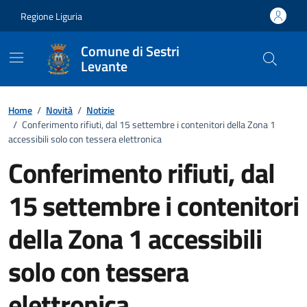
Vai ai contenuti
Vai al footer
Regione Liguria
Comune di Sestri
Levante
Home
/
Novità
/
Notizie
/
Conferimento rifiuti, dal 15 settembre i contenitori della Zona 1
accessibili solo con tessera elettronica
Conferimento rifiuti, dal
15 settembre i contenitori
della Zona 1 accessibili
solo con tessera
elettronica