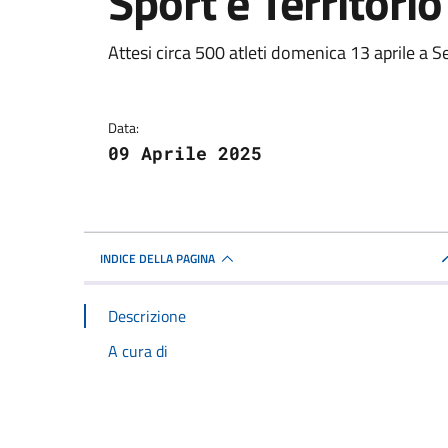
Sport e Territorio
Dettagli della notizi
Attesi circa 500 atleti domenica 13 aprile a S
Data:
09 Aprile 2025
INDICE DELLA PAGINA
Descrizione
A cura di