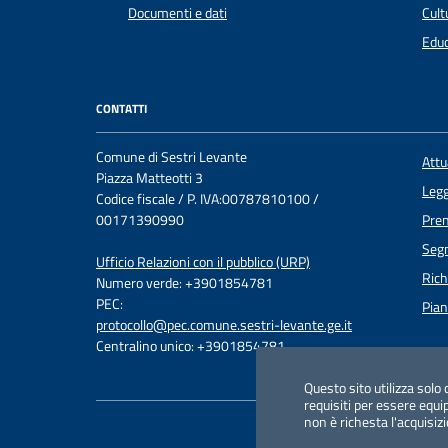
Documenti e dati
Cult
Educ
CONTATTI
Comune di Sestri Levante
Att
Piazza Matteotti 3
Legg
Codice fiscale / P. IVA:00787810100 /
00171390990
Pre
Segn
Ufficio Relazioni con il pubblico (URP)
Rich
Numero verde: +3901854781
PEC:
Pian
protocollo@pec.comune.sestri-levante.ge.it
Centralino unico: +3901854781
Questo sito utilizza solo 
requisiti per essere equipa
non è richesta l'acquisiz