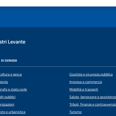
luta 1 stelle su 5
Valuta 2 stelle su 5
Valuta 3 stelle su 5
Valuta 4 stelle su 5
Valuta 5 stelle su 5
tri Levante
 DI SERVIZIO
coltura e pesca
Giustizia e sicurezza pubblica
iente
Imprese e commercio
rafe e stato civile
Mobilità e trasporti
lti pubblici
Salute, benessere e assistenz
rizzazioni
Tributi, finanze e contravvenzi
sto e urbanistica
Turismo