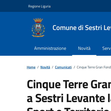
Vai ai contenuti
Vai al footer
Regione Liguria
Comune di Sestri L
Amministrazione
Novità
Serv
Home
/
Novità
/
Comunicati
/
Cinque Terre Gran Fondo
Cinque Terre Gra
a Sestri Levante 