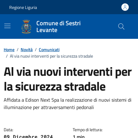
Vai ai contenuti
Vai al footer
Regione Liguria
Comune di Sestri
Levante
Home
/
Novità
/
Comunicati
/
Al via nuovi interventi per la sicurezza stradale
Al via nuovi interventi per
la sicurezza stradale
Dettagli della notizia
Affidata a Edison Next Spa la realizzazione di nuovi sistemi di
illuminazione per attraversamenti pedonali
Data:
Tempo di lettura:
1 min
09 Dicembre 2024