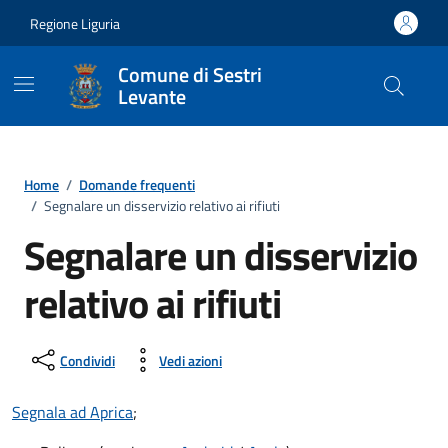
Vai ai contenuti
Vai al footer
Regione Liguria
Comune di Sestri
Levante
Home
/
Domande frequenti
/
Segnalare un disservizio relativo ai rifiuti
Segnalare un disservizio
relativo ai rifiuti
Condividi
Vedi azioni
Segnala ad Aprica
;