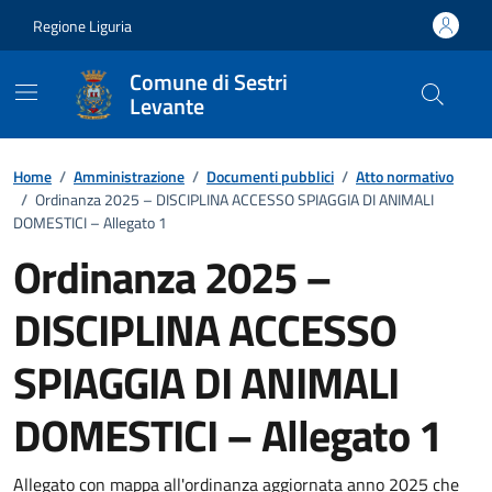
Vai ai contenuti
Vai al footer
Regione Liguria
Comune di Sestri
Levante
Home
/
Amministrazione
/
Documenti pubblici
/
Atto normativo
/
Ordinanza 2025 – DISCIPLINA ACCESSO SPIAGGIA DI ANIMALI
DOMESTICI – Allegato 1
Ordinanza 2025 –
DISCIPLINA ACCESSO
SPIAGGIA DI ANIMALI
DOMESTICI – Allegato 1
Dettagli del documento
Allegato con mappa all'ordinanza aggiornata anno 2025 che