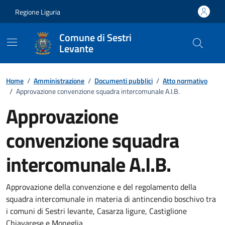
Vai ai contenuti
Vai al footer
Regione Liguria
Comune di Sestri
Levante
Home
/
Amministrazione
/
Documenti pubblici
/
Atto normativo
/
Approvazione convenzione squadra intercomunale A.I.B.
Approvazione
convenzione squadra
intercomunale A.I.B.
Dettagli del documento
Approvazione della convenzione e del regolamento della
squadra intercomunale in materia di antincendio boschivo tra
i comuni di Sestri levante, Casarza ligure, Castiglione
Chiavarese e Moneglia