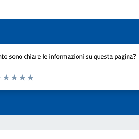
to sono chiare le informazioni su questa pagina?
luta 1 stelle su 5
Valuta 2 stelle su 5
Valuta 3 stelle su 5
Valuta 4 stelle su 5
Valuta 5 stelle su 5