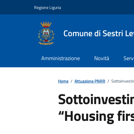
Vai ai contenuti
Vai al footer
Regione Liguria
Comune di Sestri L
Amministrazione
Novità
Serv
Home
/
Attuazione PNRR
/
Sottoinvesti
Sottoinvesti
“Housing fir