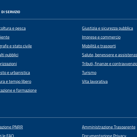
 DI SERVIZIO
coltura e pesca
Giustizia e sicurezza pubblica
iente
Imprese e commercio
rafe e stato civile
Mobilità e trasporti
lti pubblici
Salute, benessere e assistenz
rizzazioni
Tributi, finanze e contravvenzi
sto e urbanistica
Turismo
ura e tempo libero
Vita lavorativa
azione e formazione
uazione PNRR
Amministrazione Trasparente
i le FAQ
Documentazione Privacy