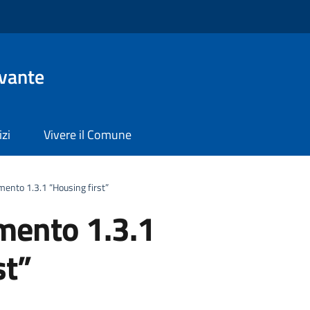
evante
izi
Vivere il Comune
mento 1.3.1 “Housing first”
mento 1.3.1
st”